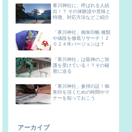
寒川神社に、呼ばれる人続
出！？ その体験談や意味と
特徴、対応方法などご紹介
「寒川神社」御朱印帳 種類
や値段を徹底リサーチ！２
０２４年バージョンは？
「寒川神社」は龍神のご加
護を受けている！？その秘
密に迫る
「寒川神社」参拝の証！御
朱印を頂くための時間やマ
ナーを知っておこう
アーカイブ