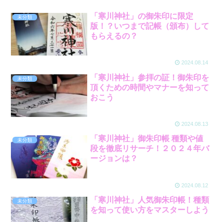
「寒川神社」の御朱印に限定
未分類
版！？いつまで記帳（頒布）して
もらえるの？
2024.08.14
「寒川神社」参拝の証！御朱印を
未分類
頂くための時間やマナーを知って
おこう
2024.08.13
「寒川神社」御朱印帳 種類や値
未分類
段を徹底リサーチ！２０２４年バ
ージョンは？
2024.08.12
「寒川神社」人気御朱印帳！種類
未分類
を知って使い方をマスターしよう