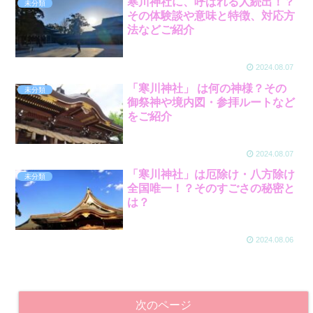
寒川神社に、呼ばれる人続出！？
未分類
その体験談や意味と特徴、対応方
法などご紹介
2024.08.07
「寒川神社」 は何の神様？その
未分類
御祭神や境内図・参拝ルートなど
をご紹介
2024.08.07
「寒川神社」は厄除け・八方除け
未分類
全国唯一！？そのすごさの秘密と
は？
2024.08.06
次のページ